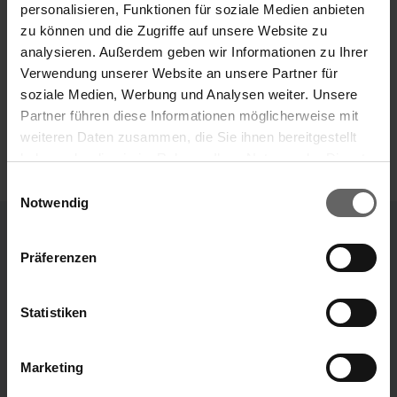
personalisieren, Funktionen für soziale Medien anbieten
zu können und die Zugriffe auf unsere Website zu
analysieren. Außerdem geben wir Informationen zu Ihrer
Verwendung unserer Website an unsere Partner für
soziale Medien, Werbung und Analysen weiter. Unsere
Partner führen diese Informationen möglicherweise mit
weiteren Daten zusammen, die Sie ihnen bereitgestellt
haben oder die sie im Rahmen Ihrer Nutzung der Dienste
Suchvorschläge
gesammelt haben. Sie geben Einwilligung zu unseren
Einwilligungsauswahl
Cookies, wenn Sie unsere Webseite weiterhin nutzen.
Notwendig
Finanzkennzahlen
Jahresfinanzbericht
Präferenzen
Unternehmensbereiche
Unsere Marken
Corporate Governance
Presse
Statistiken
„Unsere Ideen, die dein Leben leichter machen.“
Marke Leifheit
Marke Soehnle
Marketing