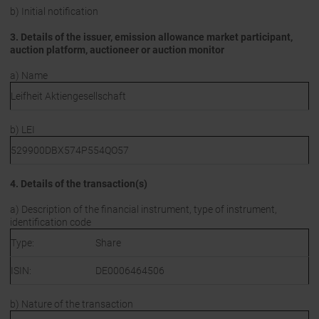
b) Initial notification
3. Details of the issuer, emission allowance market participant,
auction platform, auctioneer or auction monitor
a) Name
Leifheit Aktiengesellschaft
b) LEI
529900DBX574P554QO57
4. Details of the transaction(s)
a) Description of the financial instrument, type of instrument,
identification code
Type:
Share
ISIN:
DE0006464506
b) Nature of the transaction