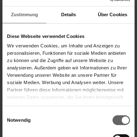
32.90 EUR
9870.00 EUR
Zustimmung
Details
Über Cookies
32.90 EUR
5593.00 EUR
32.90 EUR
5000.80 EUR
Diese Webseite verwendet Cookies
Wir verwenden Cookies, um Inhalte und Anzeigen zu
d) Aggregated information
personalisieren, Funktionen für soziale Medien anbieten
Price
Aggregated volume
zu können und die Zugriffe auf unsere Website zu
32.8315 EUR
66877.80 EUR
analysieren. Außerdem geben wir Informationen zu Ihrer
Verwendung unserer Website an unsere Partner für
e) Date of the transaction
soziale Medien, Werbung und Analysen weiter. Unsere
Partner führen diese Informationen möglicherweise mit
2020-09-28; UTC+2
weiteren Daten zusammen, die Sie ihnen bereitgestellt
haben oder die sie im Rahmen Ihrer Nutzung der Dienste
f) Place of the transaction
Search suggestions
gesammelt haben. Sie geben Einwilligung zu unseren
Name:
Tradegate
Einwilligungsauswahl
Cookies, wenn Sie unsere Webseite weiterhin nutzen.
Notwendig
Key financials
MIC:
XGRM