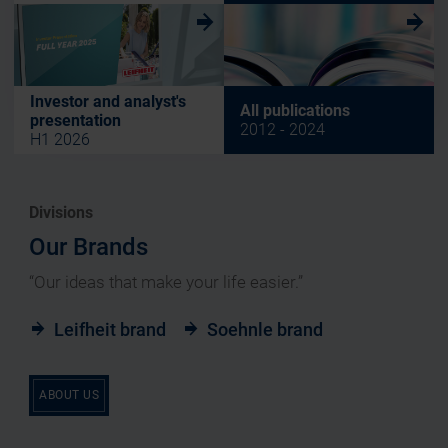
w
w
Investor and analyst's
All publications
presentation
2012 - 2024
H1 2026
Divisions
Our Brands
“Our ideas that make your life easier.”
Leifheit brand
Soehnle brand
ABOUT US