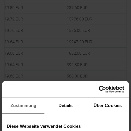
19.80
EUR
237.60
EUR
19.72
EUR
15776.00
EUR
19.70
EUR
1576.00
EUR
19.64
EUR
19247.20
EUR
19.60
EUR
1862.00
EUR
19.64
EUR
392.80
EUR
19.60
EUR
588.00
EUR
19.46
EUR
233.52
EUR
19.46
EUR
447.58
EUR
Zustimmung
Details
Über Cookies
19.46
EUR
583.80
EUR
19.46
EUR
583.80
EUR
Diese Webseite verwendet Cookies