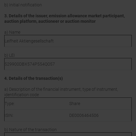
b) Initial notification
3. Details of the issuer, emission allowance market participant,
auction platform, auctioneer or auction monitor
a) Name
Leifheit Aktiengesellschaft
b) LEI
529900DBX574P554QO57
4. Details of the transaction(s)
a) Description of the financial instrument, type of instrument,
identification code
Type:
Share
ISIN:
DE0006464506
b) Nature of the transaction