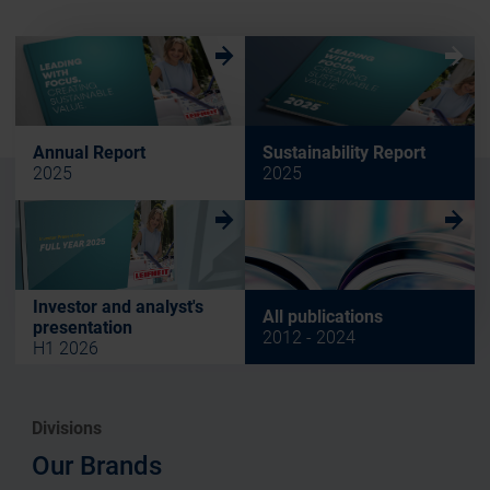
w
w
Annual Report
Sustainability Report
2025
2025
w
w
Investor and analyst's
All publications
presentation
2012 - 2024
H1 2026
Divisions
Our Brands