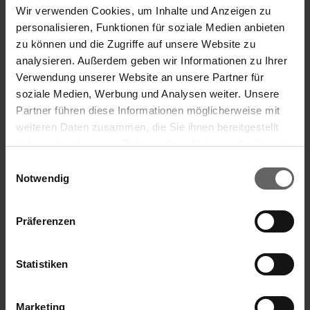
19.46
EUR
505.96
EUR
Wir verwenden Cookies, um Inhalte und Anzeigen zu
personalisieren, Funktionen für soziale Medien anbieten
19.42
EUR
485.50
EUR
zu können und die Zugriffe auf unsere Website zu
19.42
EUR
485.50
EUR
analysieren. Außerdem geben wir Informationen zu Ihrer
Verwendung unserer Website an unsere Partner für
19.42
EUR
466.08
EUR
soziale Medien, Werbung und Analysen weiter. Unsere
Partner führen diese Informationen möglicherweise mit
19.42
EUR
388.40
EUR
weiteren Daten zusammen, die Sie ihnen bereitgestellt
19.42
EUR
446.66
EUR
haben oder die sie im Rahmen Ihrer Nutzung der Dienste
Search suggestions
gesammelt haben. Sie geben Einwilligung zu unseren
Einwilligungsauswahl
19.46
EUR
408.66
EUR
Cookies, wenn Sie unsere Webseite weiterhin nutzen.
Notwendig
Key financials
19.46
EUR
58.38
EUR
Annual Financial Report
Präferenzen
19.38
EUR
19.38
EUR
19.24
EUR
57.72
EUR
Corporate Governance
Press
Statistiken
d) Aggregated information
Price
Aggregated volume
Marketing