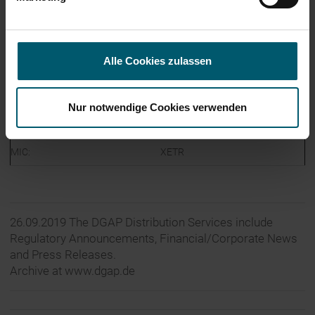
19.4957
EUR
106544.18
EUR
e) Date of the transaction
Alle Cookies zulassen
2019-09-23; UTC+2
f) Place of the transaction
Nur notwendige Cookies verwenden
Name:
Xetra
MIC:
XETR
26.09.2019 The DGAP Distribution Services include
Regulatory Announcements, Financial/Corporate News
and Press Releases.
Archive at www.dgap.de