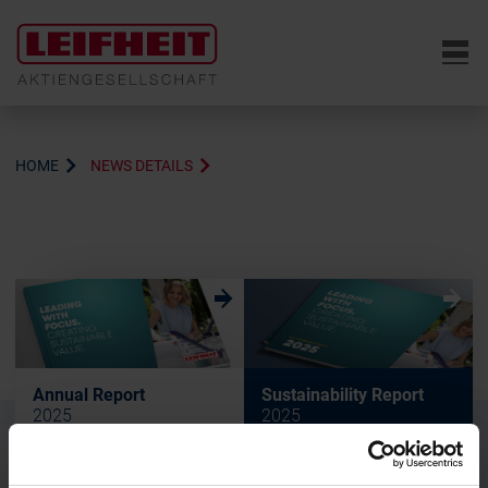
6
HOME
NEWS DETAILS
w
w
Annual Report
Sustainability Report
2025
2025
w
w