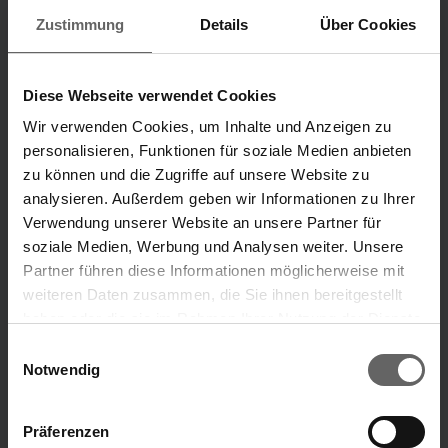
Zustimmung
Details
Über Cookies
Investor and analyst's
All publications
presentation
2012 - 2024
H1 2026
Diese Webseite verwendet Cookies
Wir verwenden Cookies, um Inhalte und Anzeigen zu
personalisieren, Funktionen für soziale Medien anbieten
Divisions
zu können und die Zugriffe auf unsere Website zu
Our Brands
analysieren. Außerdem geben wir Informationen zu Ihrer
Verwendung unserer Website an unsere Partner für
“Our ideas that make your life easier.”
soziale Medien, Werbung und Analysen weiter. Unsere
Partner führen diese Informationen möglicherweise mit
Leifheit brand
Soehnle brand
weiteren Daten zusammen, die Sie ihnen bereitgestellt
haben oder die sie im Rahmen Ihrer Nutzung der Dienste
Search suggestions
gesammelt haben. Sie geben Einwilligung zu unseren
Einwilligungsauswahl
ABOUT US
Cookies, wenn Sie unsere Webseite weiterhin nutzen.
Notwendig
Key financials
Annual Financial Report
Präferenzen