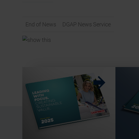
End of News
DGAP News Service
w