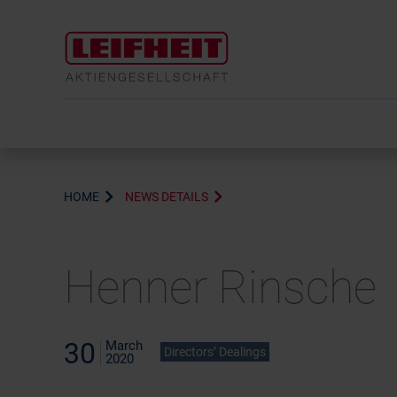
HOME
NEWS DETAILS
Henner Rinsche
30
March
Directors’ Dealings
2020