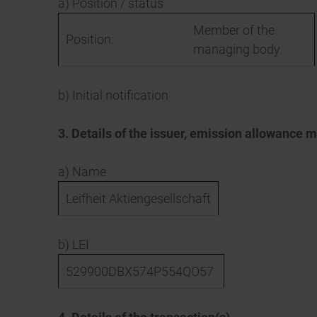
a) Position / status
Member of the
Position:
managing body
b) Initial notification
3. Details of the issuer, emission allowance m
a) Name
Leifheit Aktiengesellschaft
b) LEI
529900DBX574P554QO57