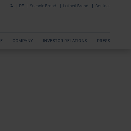
0
DE
Soehnle Brand
Leifheit Brand
Contact
E
COMPANY
INVESTOR RELATIONS
PRESS