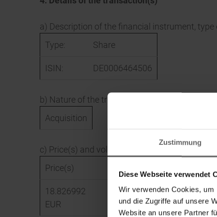
4. Details of the transaction(s)
a) Description of the financial instrument, type
Type:
Share
ISIN:
DE0006464506
b) Nature of the transaction
Acquisition
Zustimmung
c) Price(s) and volume(s)
Price(s)
Volume(s)
Diese Webseite verwendet 
Wir verwenden Cookies, um I
18.826992
115898.96
EUR
und die Zugriffe auf unsere 
EUR
Website an unsere Partner fü