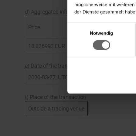
möglicherweise mit weiteren
d) Aggregated information
der Dienste gesammelt haben
Aggregated
Einwilligungsauswahl
Price
volume
Ke
Notwendig
18.826992
EUR
115898.96
EUR
e) Date of the transaction
2020-03-27; UTC+1
f) Place of the transaction
Outside a trading venue