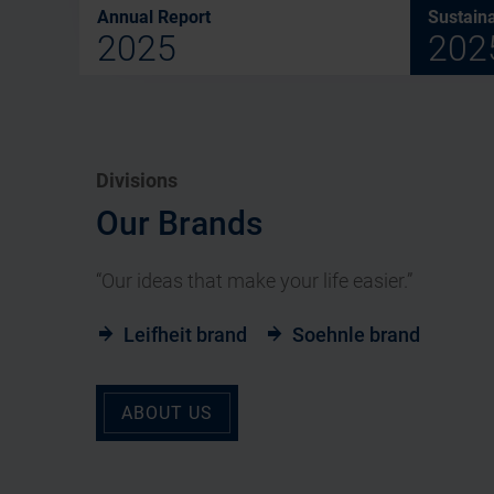
Annual Report
Sustaina
2025
202
Divisions
Our Brands
“Our ideas that make your life easier.”
Leifheit brand
Soehnle brand
ABOUT US