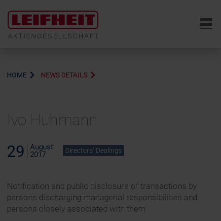
6
HOME
NEWS DETAILS
Ivo Huhmann
29
August
Directors’ Dealings
2017
Notification and public disclosure of transactions by
persons discharging managerial responsibilities and
persons closely associated with them