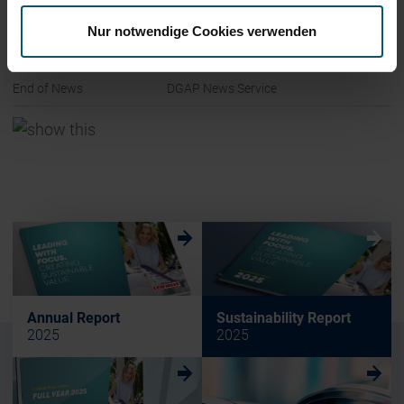
Nur notwendige Cookies verwenden
End of News
DGAP News Service
w
w
Annual Report
Sustainability Report
2025
2025
w
w