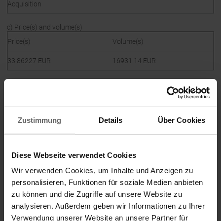
Acquisition
c) Price(s) and volume(s)
Price(s)
Volume(s)
33.86227
EUR
16931.14
EUR
d) Aggregated information
Price
Aggregated volume
33.8623
EUR
16931.1400
EUR
Zustimmung
Details
Über Cookies
e) Date of the transaction
Diese Webseite verwendet Cookies
2017-08-29; UTC+2
Wir verwenden Cookies, um Inhalte und Anzeigen zu
f) Place of the transaction
personalisieren, Funktionen für soziale Medien anbieten
Name:
Xetra
zu können und die Zugriffe auf unsere Website zu
analysieren. Außerdem geben wir Informationen zu Ihrer
MIC:
XETR
Verwendung unserer Website an unsere Partner für