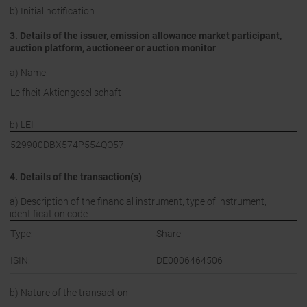
b) Initial notification
3. Details of the issuer, emission allowance market participant,
auction platform, auctioneer or auction monitor
a) Name
Leifheit Aktiengesellschaft
b) LEI
529900DBX574P554QO57
4. Details of the transaction(s)
a) Description of the financial instrument, type of instrument,
identification code
Type:
Share
ISIN:
DE0006464506
b) Nature of the transaction