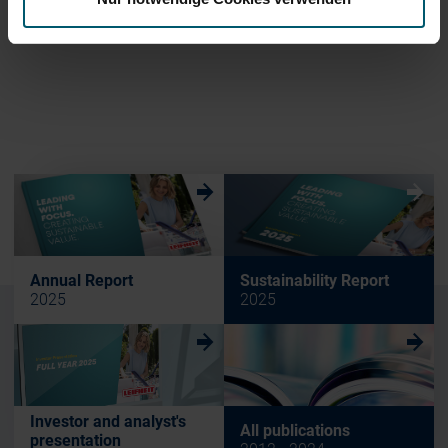
-------------------------------------------
w
w
Annual Report
Sustainability Report
2025
2025
w
w
Investor and analyst's
All publications
presentation