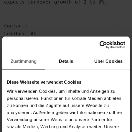
expects turnover growth of 2 to 3%.

Contact:

Leifheit AG

ir@leifheit.com
+49 2604 977218

Zustimmung
Details
Über Cookies
29.04.2015 The DGAP Distribution Services i
Diese Webseite verwendet Cookies
Financial/Corporate News and Press Releases.
Wir verwenden Cookies, um Inhalte und Anzeigen zu
Media archive at www.dgap-medientreff.de and
personalisieren, Funktionen für soziale Medien anbieten
zu können und die Zugriffe auf unsere Website zu
analysieren. Außerdem geben wir Informationen zu Ihrer
-------------------------------------------
Verwendung unserer Website an unsere Partner für
soziale Medien, Werbung und Analysen weiter. Unsere
Language:     English
