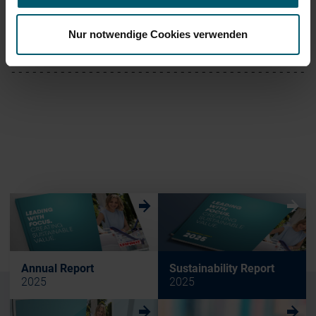
End of Announcement                         
Nur notwendige Cookies verwenden
-------------------------------------------
w
w
Annual Report
Sustainability Report
2025
2025
w
w