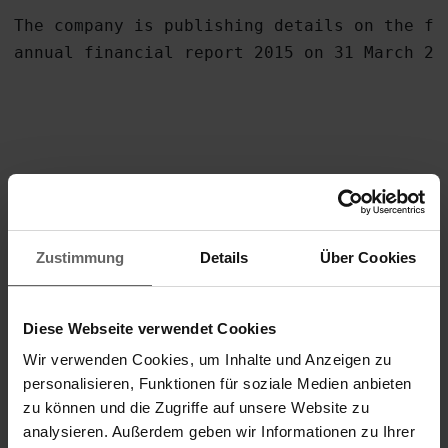
The company is publishing details on the fi
annual financial report 2015 on 31 March 201
Contact:

Leifheit AG

Zustimmung
Details
Über Cookies
ir@leifheit.com
+49 2604 977218

Diese Webseite verwendet Cookies
Wir verwenden Cookies, um Inhalte und Anzeigen zu
30.03.2016 The DGAP Distribution Services i
personalisieren, Funktionen für soziale Medien anbieten
Financial/Corporate News and Press Releases.
zu können und die Zugriffe auf unsere Website zu
Media archive at www.dgap-medientreff.de and
analysieren. Außerdem geben wir Informationen zu Ihrer