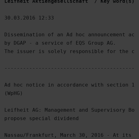
Leifheit Aktiengesellschaft  / Key word(s):
30.03.2016 12:33

Dissemination of an Ad hoc announcement acc
by DGAP - a service of EQS Group AG.

The issuer is solely responsible for the con
-------------------------------------------
Ad hoc notice in accordance with section 15
(WpHG)

Leifheit AG: Management and Supervisory Boar
propose special dividend

Nassau/Frankfurt, March 30, 2016 - At its m