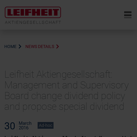
6
HOME
NEWS DETAILS
Leifheit Aktiengesellschaft:
Management and Supervisory
Board change dividend policy
and propose special dividend
30
March
Ad-hoc
2016