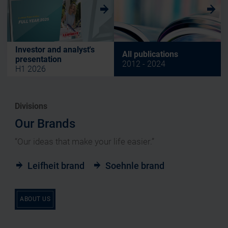
w
w
Investor and analyst's
All publications
presentation
2012 - 2024
H1 2026
Divisions
Our Brands
“Our ideas that make your life easier.”
Leifheit brand
Soehnle brand
ABOUT US