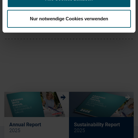
Internet:     www.leifheit.com

Nur notwendige Cookies verwenden
End of Announcement                         
-------------------------------------------
w
w
Annual Report
Sustainability Report
2025
2025