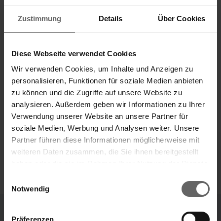
Leifheitstraße 56377 Nassau Deutschland ISIN:
Zustimmung
Details
Über Cookies
DE0006464506 WKN: 646450 End of Directors’
Dealings Notification (c) DGAP 05.07.2013 DGAP
Distribution Services include Regulatory
Diese Webseite verwendet Cookies
Announcements, Financial/Corporate News and
Wir verwenden Cookies, um Inhalte und Anzeigen zu
Press Releases. Media archive at www.dgap-
personalisieren, Funktionen für soziale Medien anbieten
medientreff.de and www.dgap.de ID 17318
zu können und die Zugriffe auf unsere Website zu
analysieren. Außerdem geben wir Informationen zu Ihrer
Verwendung unserer Website an unsere Partner für
soziale Medien, Werbung und Analysen weiter. Unsere
Partner führen diese Informationen möglicherweise mit
w
w
weiteren Daten zusammen, die Sie ihnen bereitgestellt
haben oder die sie im Rahmen Ihrer Nutzung der Dienste
Search suggestions
gesammelt haben. Sie geben Einwilligung zu unseren
Einwilligungsauswahl
Cookies, wenn Sie unsere Webseite weiterhin nutzen.
Notwendig
Annual Report
Sustainability Report
Key financials
2025
2025
Annual Financial Report
Präferenzen