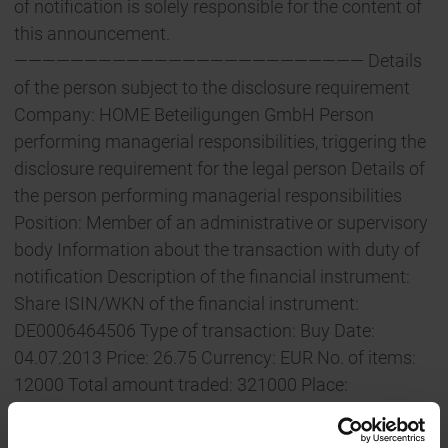
of notification is solely responsible for the content of
this announcement.
————————————————————————— Details
of the person subject to the disclosure requirement
Company: HOME Beteiligungen GmbH Person
performing managerial responsibilities, triggering the
disclosure requirement for the legal person Details of
the person performing managerial responsibilities
Position: Member of an administrative or supervisory
body Information about the transaction with duty of
notification Description of the financial instrument:
Share ISIN/WKN of the financial instrument:
DE0006464506 Type of transaction: Buy Date:
04.07.2013 Price: 26.75 Currency: EUR No. of items:
12000 Total amount traded: 321000 Place:
außerbörslich Inland Information about the company
with duty of publication Issuer: Leifheit AG