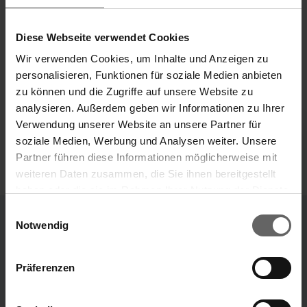
News and Media Release distributed by DGAP. Media
archive at www.dgap-medientreff.de and
Diese Webseite verwendet Cookies
www.dgap.de ID 11669
Wir verwenden Cookies, um Inhalte und Anzeigen zu
personalisieren, Funktionen für soziale Medien anbieten
zu können und die Zugriffe auf unsere Website zu
analysieren. Außerdem geben wir Informationen zu Ihrer
Verwendung unserer Website an unsere Partner für
w
w
soziale Medien, Werbung und Analysen weiter. Unsere
Partner führen diese Informationen möglicherweise mit
weiteren Daten zusammen, die Sie ihnen bereitgestellt
haben oder die sie im Rahmen Ihrer Nutzung der Dienste
Annual Report
Sustainability Report
Search suggestions
2025
2025
gesammelt haben. Sie geben Einwilligung zu unseren
Einwilligungsauswahl
Cookies, wenn Sie unsere Webseite weiterhin nutzen.
Notwendig
w
w
Key financials
Annual Financial Report
Präferenzen
Investor and analyst's
All publications
Corporate Governance
Press
presentation