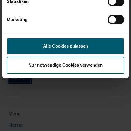
2012 - 2024
Statistiken
H1 2026
Marketing
Divisions
Our Brands
“Our ideas that make your life easier.”
Alle Cookies zulassen
Leifheit brand
Soehnle brand
Nur notwendige Cookies verwenden
ABOUT US
Menu
Home