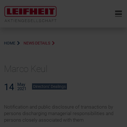
6
HOME
NEWS DETAILS
Marco Keul
14
May
Directors’ Dealings
2021
Notification and public disclosure of transactions by
persons discharging managerial responsibilities and
persons closely associated with them