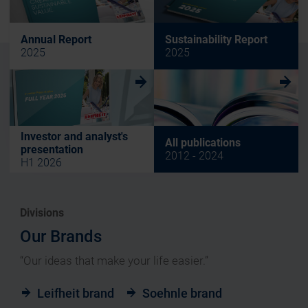
Annual Report
Sustainability Report
2025
2025
w
w
Investor and analyst's
All publications
presentation
2012 - 2024
H1 2026
Divisions
Our Brands
“Our ideas that make your life easier.”
Leifheit brand
Soehnle brand