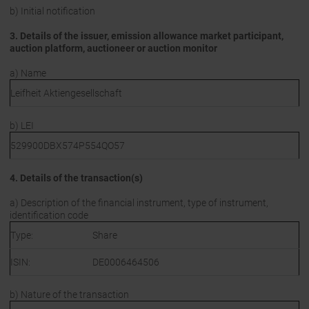
b) Initial notification
3. Details of the issuer, emission allowance market participant,
auction platform, auctioneer or auction monitor
a) Name
Leifheit Aktiengesellschaft
b) LEI
529900DBX574P554QO57
4. Details of the transaction(s)
a) Description of the financial instrument, type of instrument,
identification code
Type:
Share
ISIN:
DE0006464506
b) Nature of the transaction