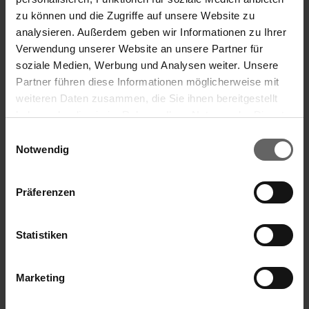
Name:
Tradegate
zu können und die Zugriffe auf unsere Website zu
analysieren. Außerdem geben wir Informationen zu Ihrer
MIC:
XGAT
Verwendung unserer Website an unsere Partner für
soziale Medien, Werbung und Analysen weiter. Unsere
Partner führen diese Informationen möglicherweise mit
weiteren Daten zusammen, die Sie ihnen bereitgestellt
14.05.2021 The DGAP Distribution Services include
haben oder die sie im Rahmen Ihrer Nutzung der Dienste
Search suggestions
Regulatory Announcements, Financial/Corporate News
gesammelt haben. Sie geben Einwilligung zu unseren
Einwilligungsauswahl
and Press Releases.
Cookies, wenn Sie unsere Webseite weiterhin nutzen.
Notwendig
Archive at www.dgap.de
Key financials
Annual Financial Report
Präferenzen
Language:
English
Corporate Governance
Press
Statistiken
Company:
Leifheit Aktiengesellschaft
Leifheitstraße 1
Marketing
56377 Nassau