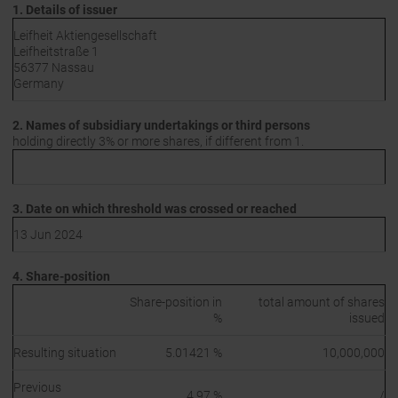
1. Details of issuer
Leifheit Aktiengesellschaft
Leifheitstraße 1
56377 Nassau
Germany
2. Names of subsidiary undertakings or third persons
holding directly 3% or more shares, if different from 1.
3. Date on which threshold was crossed or reached
13 Jun 2024
4. Share-position
Share-position in
total amount of shares
%
issued
Resulting situation
5.01421 %
10,000,000
Previous
4.97 %
/