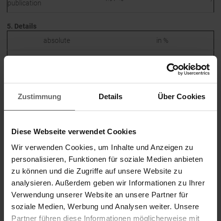
publication
5. Details
absolute
in %
indirect (via subsidiary
indirect (via subsidiary
or third person, Sec.
or third person, Sec.
direct
direct
71d
71d
para. 1 AktG)
para. 1 AktG)
Zustimmung
Details
Über Cookies
5.01421
501,421
%
%
Diese Webseite verwendet Cookies
Wir verwenden Cookies, um Inhalte und Anzeigen zu
personalisieren, Funktionen für soziale Medien anbieten
18.06.2024 CET/CEST The EQS Distribution Services
zu können und die Zugriffe auf unsere Website zu
include Regulatory Announcements, Financial/Corporate
analysieren. Außerdem geben wir Informationen zu Ihrer
News and Press Releases.
Verwendung unserer Website an unsere Partner für
Archive at www.eqs-news.com
soziale Medien, Werbung und Analysen weiter. Unsere
Partner führen diese Informationen möglicherweise mit