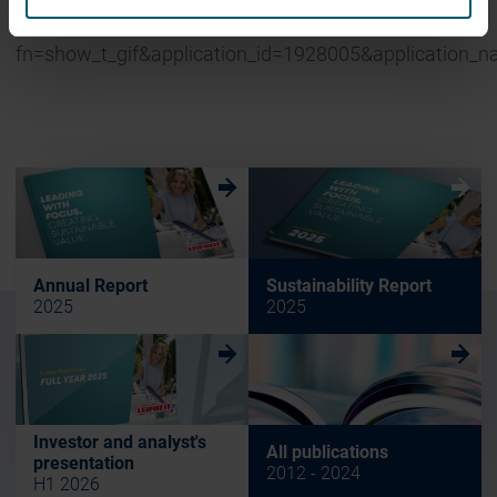
w
w
Annual Report
Sustainability Report
2025
2025
w
w
Investor and analyst's
All publications
presentation
2012 - 2024
H1 2026