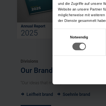
und die Zugriffe auf unsere 
Website an unsere Partner fü
möglicherweise mit weiteren
der Dienste gesammelt haben
Annual Report
Sustaina
2025
202
Einwilligungsauswahl
Ke
Notwendig
Divisions
Our Brands
“Our ideas that make your life easier.”
Leifheit brand
Soehnle brand