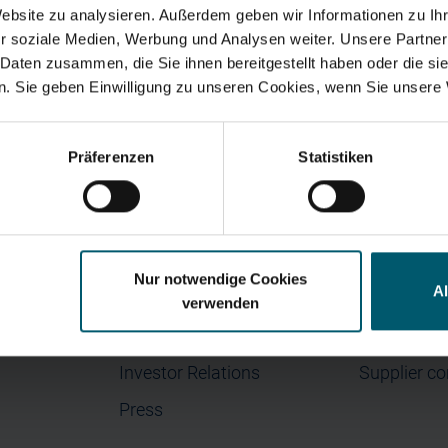
Website zu analysieren. Außerdem geben wir Informationen zu I
r soziale Medien, Werbung und Analysen weiter. Unsere Partner
 Daten zusammen, die Sie ihnen bereitgestellt haben oder die s
. Sie geben Einwilligung zu unseren Cookies, wenn Sie unsere 
Search suggestions
bility Report
Investor and analyst's presen
5
H1 2026
y financials
Annual Financial Report
Corporate Governance
Pr
Präferenzen
Statistiken
Menu
Contact
Nur notwendige Cookies
A
Home
Contact
verwenden
Company
Internation
Investor Relations
Supplier co
Press