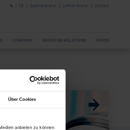
0
DE
Soehnle Brand
Leifheit Brand
Contact
E
COMPANY
INVESTOR RELATIONS
PRESS
Über Cookies
w
w
 Medien anbieten zu können