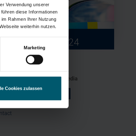
hrer Verwendung unserer
 führen diese Informationen
ie im Rahmen Ihrer Nutzung
Webseite weiterhin nutzen.
tation
All publications
2012 - 2024
ess
Marketing
Social Media
lle Cookies zulassen
r
z
al contacts
ntact