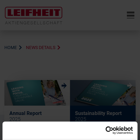
6
HOME
NEWS DETAILS
w
w
Annual Report
Sustainability Report
2025
2025
w
w