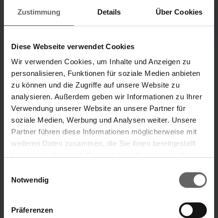
Zustimmung
Details
Über Cookies
Investor and analyst's
All publications
presentation
2012 - 2024
H1 2026
Diese Webseite verwendet Cookies
Wir verwenden Cookies, um Inhalte und Anzeigen zu
personalisieren, Funktionen für soziale Medien anbieten
Divisions
zu können und die Zugriffe auf unsere Website zu
Our Brands
analysieren. Außerdem geben wir Informationen zu Ihrer
Verwendung unserer Website an unsere Partner für
“Our ideas that make your life easier.”
soziale Medien, Werbung und Analysen weiter. Unsere
Partner führen diese Informationen möglicherweise mit
Leifheit brand
Soehnle brand
weiteren Daten zusammen, die Sie ihnen bereitgestellt
haben oder die sie im Rahmen Ihrer Nutzung der Dienste
Search suggestions
gesammelt haben. Sie geben Einwilligung zu unseren
Einwilligungsauswahl
ABOUT US
Cookies, wenn Sie unsere Webseite weiterhin nutzen.
Notwendig
Key financials
Annual Financial Report
Präferenzen