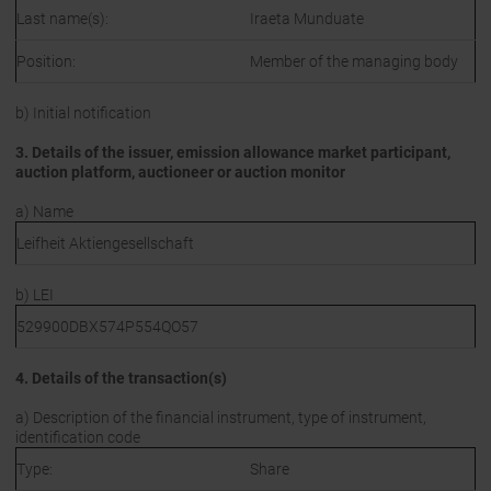
Last name(s):
Iraeta Munduate
Position:
Member of the managing body
b) Initial notification
3. Details of the issuer, emission allowance market participant,
auction platform, auctioneer or auction monitor
a) Name
Leifheit Aktiengesellschaft
b) LEI
529900DBX574P554QO57
4. Details of the transaction(s)
a) Description of the financial instrument, type of instrument,
identification code
Type:
Share