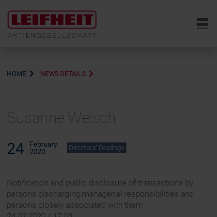
6
HOME
NEWS DETAILS
Susanne Welsch
24
February
Directors’ Dealings
2020
Notification and public disclosure of transactions by
persons discharging managerial responsibilities and
persons closely associated with them
24.02.2020 / 17:03