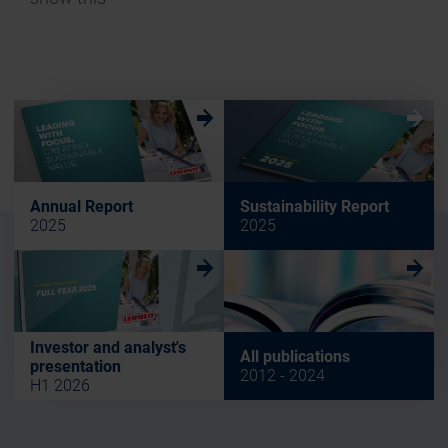
w
w
Annual Report
Sustainability Report
2025
2025
w
w
Investor and analyst's
All publications
presentation
2012 - 2024
H1 2026