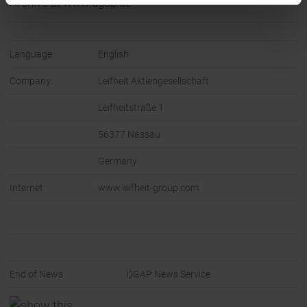
Archive at www.dgap.de
Language:
English
Company:
Leifheit Aktiengesellschaft
Leifheitstraße 1
56377 Nassau
Germany
Internet:
www.leifheit-group.com
End of News
DGAP News Service