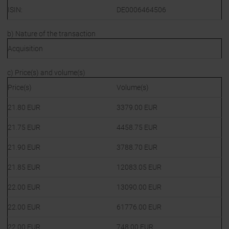
ISIN:
DE0006464506
b) Nature of the transaction
Acquisition
c) Price(s) and volume(s)
Price(s)
Volume(s)
21.80
EUR
3379.00
EUR
21.75
EUR
4458.75
EUR
21.90
EUR
3788.70
EUR
21.85
EUR
12083.05
EUR
22.00
EUR
13090.00
EUR
22.00
EUR
61776.00
EUR
22.00
EUR
748.00
EUR