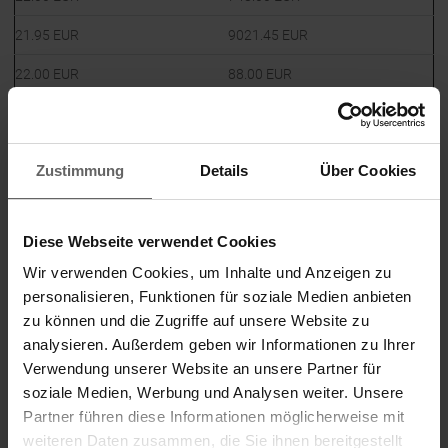
21.95
EUR
9021.45
EUR
22.00
EUR
88.00
EUR
22.00
EUR
3212.00
EUR
22.00
EUR
2002.00
EUR
Zustimmung
Details
Über Cookies
22.00
EUR
1232.00
EUR
22.00
EUR
374.00
EUR
Diese Webseite verwendet Cookies
22.00
EUR
550.00
EUR
Wir verwenden Cookies, um Inhalte und Anzeigen zu
personalisieren, Funktionen für soziale Medien anbieten
22.15
EUR
1085.35
EUR
zu können und die Zugriffe auf unsere Website zu
analysieren. Außerdem geben wir Informationen zu Ihrer
22.20
EUR
4329.00
EUR
Verwendung unserer Website an unsere Partner für
22.20
EUR
111.00
EUR
soziale Medien, Werbung und Analysen weiter. Unsere
Partner führen diese Informationen möglicherweise mit
22.20
EUR
688.20
EUR
weiteren Daten zusammen, die Sie ihnen bereitgestellt