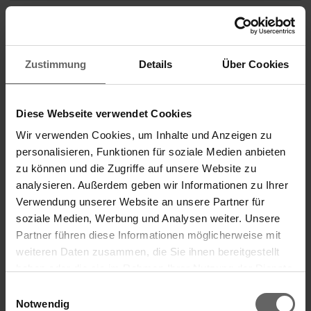
Leifheitstraße 1
56377 Nassau
Zustimmung
Details
Über Cookies
Germany
Phone:
02604 977-0
Diese Webseite verwendet Cookies
Fax:
02604 977-340
Wir verwenden Cookies, um Inhalte und Anzeigen zu
E-mail:
ir@leifheit.com
personalisieren, Funktionen für soziale Medien anbieten
zu können und die Zugriffe auf unsere Website zu
Internet:
www.leifheit-group.com
analysieren. Außerdem geben wir Informationen zu Ihrer
Verwendung unserer Website an unsere Partner für
ISIN:
DE0006464506
soziale Medien, Werbung und Analysen weiter. Unsere
WKN:
646450
Partner führen diese Informationen möglicherweise mit
weiteren Daten zusammen, die Sie ihnen bereitgestellt
Listed:
Regulated Market in Frankfurt (Prime Standard);
haben oder die sie im Rahmen Ihrer Nutzung der Dienste
Regulated Unofficial Market in Berlin, Dusseldorf,
Search suggestions
Hamburg, Munich, Stuttgart, Tradegate Exchange
gesammelt haben. Sie geben Einwilligung zu unseren
Einwilligungsauswahl
Cookies, wenn Sie unsere Webseite weiterhin nutzen.
Notwendig
EQS News
1175258