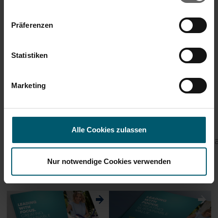
Key financials
ID:
Annual Financial Report
Präferenzen
Corporate Governance
Press
Statistiken
End of Announcement
DGAP News Service
Marketing
1175258 12-March-2021 CET/CEST
Alle Cookies zulassen
Nur notwendige Cookies verwenden
w
w