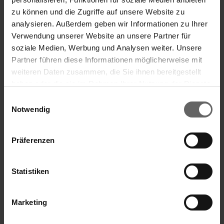
2018-04-11; UTC+2
zu können und die Zugriffe auf unsere Website zu
analysieren. Außerdem geben wir Informationen zu Ihrer
f) Place of the transaction
Verwendung unserer Website an unsere Partner für
soziale Medien, Werbung und Analysen weiter. Unsere
Name:
Tradegate
Partner führen diese Informationen möglicherweise mit
MIC:
XGAT
weiteren Daten zusammen, die Sie ihnen bereitgestellt
haben oder die sie im Rahmen Ihrer Nutzung der Dienste
Search suggestions
gesammelt haben. Sie geben Einwilligung zu unseren
Einwilligungsauswahl
Cookies, wenn Sie unsere Webseite weiterhin nutzen.
Notwendig
Key financials
16.04.2018 The DGAP Distribution Services include
Regulatory Announcements, Financial/Corporate News
Annual Financial Report
Präferenzen
and Press Releases.
Archive at www.dgap.de
Corporate Governance
Press
Statistiken
Language:
English
Marketing
Company:
Leifheit Aktiengesellschaft