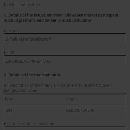
b) Initial notification
3. Details of the issuer, emission allowance market participant,
auction platform, auctioneer or auction monitor
a) Name
Leifheit Aktiengesellschaft
b) LEI
529900DBX574P554QO57
4. Details of the transaction(s)
a) Description of the financial instrument, type of instrument,
identification code
Type:
Share
ISIN:
DE0006464506
b) Nature of the transaction