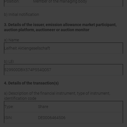
Position:
Member of the managing body
b) Initial notification
3. Details of the issuer, emission allowance market participant,
auction platform, auctioneer or auction monitor
a) Name
Leifheit Aktiengesellschaft
b) LEI
529900DBX574P554QO57
4. Details of the transaction(s)
a) Description of the financial instrument, type of instrument,
identification code
Type:
Share
ISIN:
DE0006464506