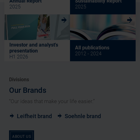
Annual Report
Sustainability Report
2025
2025
w
w
Investor and analyst's
All publications
presentation
2012 - 2024
H1 2026
Divisions
Our Brands
“Our ideas that make your life easier.”
Leifheit brand
Soehnle brand
ABOUT US