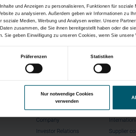
nhalte und Anzeigen zu personalisieren, Funktionen für soziale
nect Lite Body Analysis Scale
Website zu analysieren. Außerdem geben wir Informationen zu I
r soziale Medien, Werbung und Analysen weiter. Unsere Partner
 Daten zusammen, die Sie ihnen bereitgestellt haben oder die s
. Sie geben Einwilligung zu unseren Cookies, wenn Sie unsere 
Search suggestions
y financials
Annual Financial Report
Corporate Governance
Pr
Präferenzen
Statistiken
Nur notwendige Cookies
Menu
Contact
A
verwenden
Home
Contact
Company
Internation
Investor Relations
Supplier co