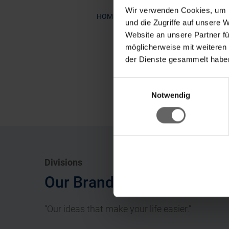
Wir verwenden Cookies, um I
Soehnle Shape Sense Con
HOME
und die Zugriffe auf unsere 
Website an unsere Partner fü
möglicherweise mit weiteren
der Dienste gesammelt haben
Einwilligungsauswahl
Ke
Notwendig
Divisions
Our Brands
“Our ideas that make your life easier.”