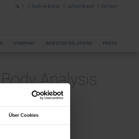
0
Soehnle Brand
Leifheit Brand
Contact
E
COMPANY
INVESTOR RELATIONS
PRESS
 Body Analysis
Über Cookies