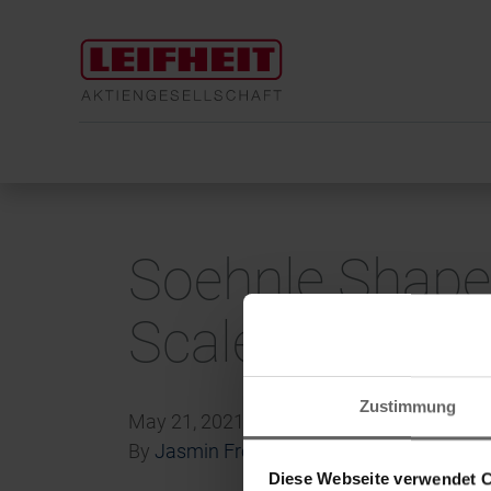
Soehnle Shape
Scale
Zustimmung
May 21, 2021
By
Jasmin Froehbrodt
Diese Webseite verwendet 