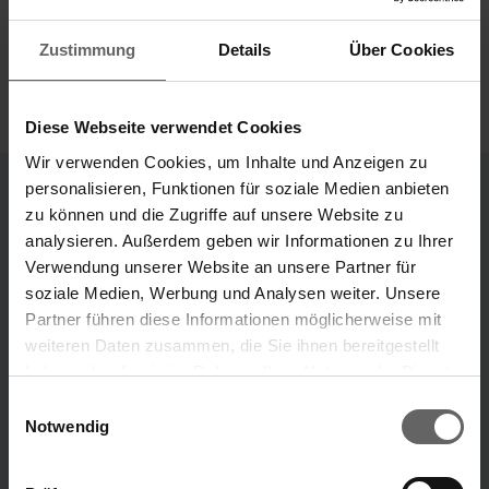
Zustimmung
Details
Über Cookies
Diese Webseite verwendet Cookies
Wir verwenden Cookies, um Inhalte und Anzeigen zu
personalisieren, Funktionen für soziale Medien anbieten
zu können und die Zugriffe auf unsere Website zu
Divisions
analysieren. Außerdem geben wir Informationen zu Ihrer
Our Brands
Verwendung unserer Website an unsere Partner für
soziale Medien, Werbung und Analysen weiter. Unsere
“Our ideas that make your life easier.”
Partner führen diese Informationen möglicherweise mit
weiteren Daten zusammen, die Sie ihnen bereitgestellt
Leifheit brand
Soehnle brand
haben oder die sie im Rahmen Ihrer Nutzung der Dienste
Search suggestions
gesammelt haben. Sie geben Einwilligung zu unseren
Einwilligungsauswahl
Cookies, wenn Sie unsere Webseite weiterhin nutzen.
Notwendig
ABOUT US
Key financials