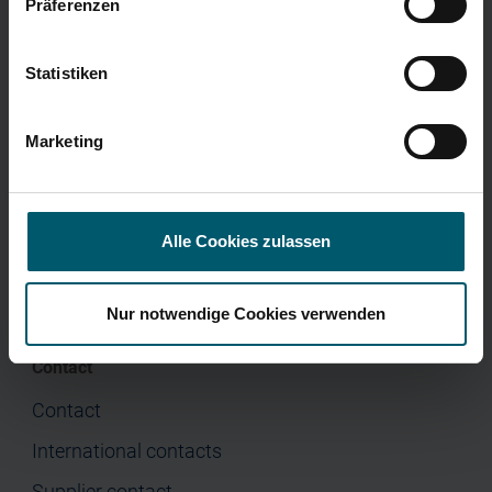
Annual Financial Report
Präferenzen
Corporate Governance
Press
Menu
Statistiken
Home
Marketing
Company
Investor Relations
Press
Alle Cookies zulassen
Nur notwendige Cookies verwenden
Contact
Contact
International contacts
Supplier contact