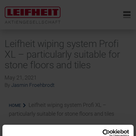
6
Leifheit wiping system Profi
XL – particularly suitable for
stone floors and tiles
May 21, 2021
By
Jasmin Froehbrodt
Leifheit wiping system Profi XL –
HOME
particularly suitable for stone floors and tiles