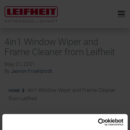
6
4in1 Window Wiper and
Frame Cleaner from Leifheit
May 21, 2021
By
Jasmin Froehbrodt
4in1 Window Wiper and Frame Cleaner
HOME
from Leifheit