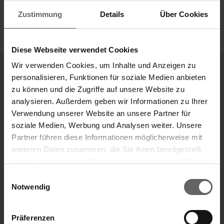
Zustimmung
Details
Über Cookies
Diese Webseite verwendet Cookies
Wir verwenden Cookies, um Inhalte und Anzeigen zu
personalisieren, Funktionen für soziale Medien anbieten
Divisions
zu können und die Zugriffe auf unsere Website zu
analysieren. Außerdem geben wir Informationen zu Ihrer
Our Brands
Verwendung unserer Website an unsere Partner für
“Our ideas that make your life easier.”
soziale Medien, Werbung und Analysen weiter. Unsere
Partner führen diese Informationen möglicherweise mit
Leifheit brand
Soehnle brand
weiteren Daten zusammen, die Sie ihnen bereitgestellt
haben oder die sie im Rahmen Ihrer Nutzung der Dienste
Search suggestions
gesammelt haben. Sie geben Einwilligung zu unseren
Einwilligungsauswahl
ABOUT US
Cookies, wenn Sie unsere Webseite weiterhin nutzen.
Notwendig
Key financials
Annual Financial Report
Präferenzen