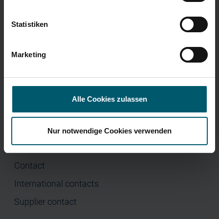
Corporate Governance
Press
Menu
Statistiken
Home
Company
Marketing
Investor Relations
Press
Alle Cookies zulassen
Nur notwendige Cookies verwenden
Contact
Contact
International contacts
Supplier contact