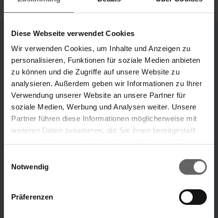
Diese Webseite verwendet Cookies
Wir verwenden Cookies, um Inhalte und Anzeigen zu
Divisions
personalisieren, Funktionen für soziale Medien anbieten
Our Brands
zu können und die Zugriffe auf unsere Website zu
analysieren. Außerdem geben wir Informationen zu Ihrer
“Our ideas that make your life easier.”
Verwendung unserer Website an unsere Partner für
soziale Medien, Werbung und Analysen weiter. Unsere
Leifheit brand
Soehnle brand
Partner führen diese Informationen möglicherweise mit
weiteren Daten zusammen, die Sie ihnen bereitgestellt
haben oder die sie im Rahmen Ihrer Nutzung der Dienste
ABOUT US
Search suggestions
gesammelt haben. Sie geben Einwilligung zu unseren
Einwilligungsauswahl
Cookies, wenn Sie unsere Webseite weiterhin nutzen.
Notwendig
Key financials
Annual Financial Report
Präferenzen
Menu
Corporate Governance
Press