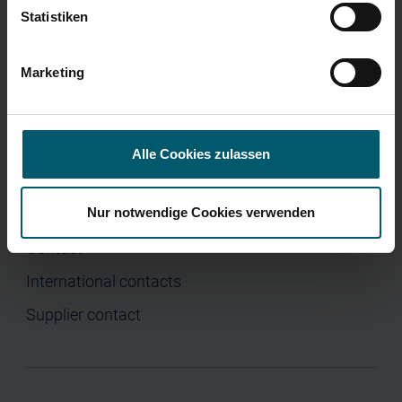
Home
Statistiken
Company
Investor Relations
Marketing
Press
Alle Cookies zulassen
Nur notwendige Cookies verwenden
Contact
Contact
International contacts
Supplier contact