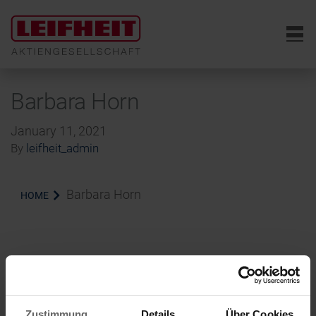
6
Barbara Horn
January 11, 2021
By
leifheit_admin
Barbara Horn
HOME
Zustimmung
Details
Über Cookies