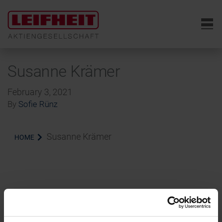
6
Susanne Krämer
February 3, 2021
By
Sofie Rünz
Susanne Krämer
HOME