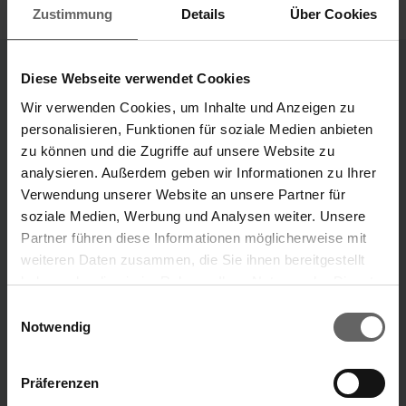
Zustimmung
Details
Über Cookies
Diese Webseite verwendet Cookies
Unternehmensbereiche
Wir verwenden Cookies, um Inhalte und Anzeigen zu
Unsere Marken
personalisieren, Funktionen für soziale Medien anbieten
zu können und die Zugriffe auf unsere Website zu
„Unsere Ideen, die dein Leben leichter machen.“
analysieren. Außerdem geben wir Informationen zu Ihrer
Verwendung unserer Website an unsere Partner für
Marke Leifheit
Marke Soehnle
soziale Medien, Werbung und Analysen weiter. Unsere
Partner führen diese Informationen möglicherweise mit
weiteren Daten zusammen, die Sie ihnen bereitgestellt
ÜBER UNS
haben oder die sie im Rahmen Ihrer Nutzung der Dienste
Suchvorschläge
gesammelt haben. Sie geben Einwilligung zu unseren
Einwilligungsauswahl
Cookies, wenn Sie unsere Webseite weiterhin nutzen.
Notwendig
Finanzkennzahlen
Menü
Jahresfinanzbericht
Präferenzen