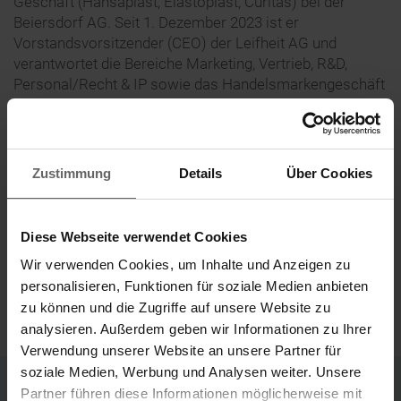
Geschäft (Hansaplast, Elastoplast, Curitas) bei der
Beiersdorf AG. Seit 1. Dezember 2023 ist er
Vorstandsvorsitzender (CEO) der Leifheit AG und
verantwortet die Bereiche Marketing, Vertrieb, R&D,
Personal/Recht & IP sowie das Handelsmarkengeschäft
von Birambeau und Herby.
Alexander Reindler
HOME
Zustimmung
Details
Über Cookies
Diese Webseite verwendet Cookies
Wir verwenden Cookies, um Inhalte und Anzeigen zu
personalisieren, Funktionen für soziale Medien anbieten
zu können und die Zugriffe auf unsere Website zu
analysieren. Außerdem geben wir Informationen zu Ihrer
Verwendung unserer Website an unsere Partner für
soziale Medien, Werbung und Analysen weiter. Unsere
Partner führen diese Informationen möglicherweise mit