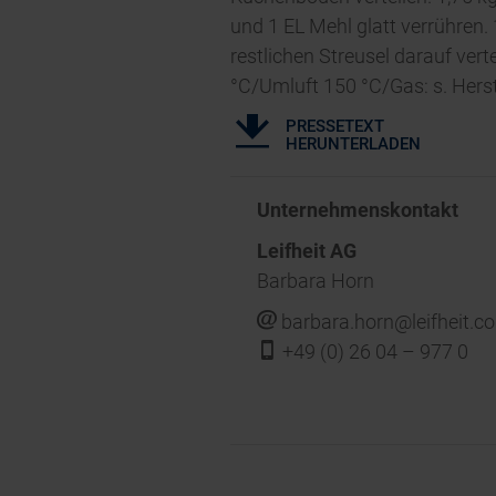
und 1 EL Mehl glatt verrühren
restlichen Streusel darauf ver
°C/Umluft 150 °C/Gas: s. Herst
PRESSETEXT
HERUNTERLADEN
Unternehmenskontakt
Leifheit AG
Barbara Horn
j
barbara.horn@leifheit.c
f
+49 (0) 26 04 – 977 0