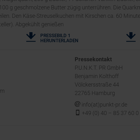
. 100 g geschmolzene Butter zügig unterrühren. Die Quark
teilen. Den Käse-Streuselkuchen mit Kirschen ca. 60 Minu
eller). Abgekühlt genießen
PRESSEBILD 1
HERUNTERLADEN
‍Pressekontakt
P.U.N.K.T. PR GmbH
Benjamin Kolthoff
Völckersstraße 44
om
22765 Hamburg
j
info(at)punkt-pr.de
f
+49 (0) 40 – 85 37 60 0