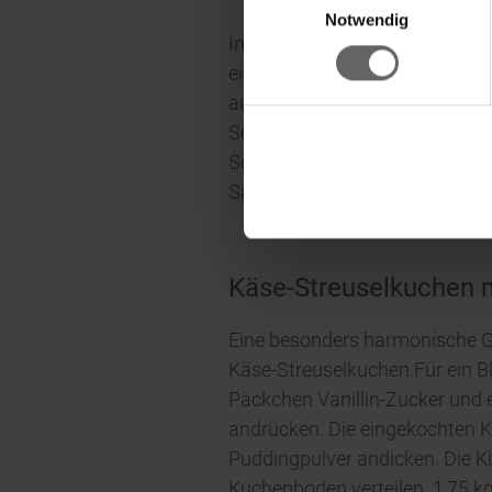
Fin
Notwendig
Im Herbst und Winter kommt dann
eingekochten Kirschen zum Ein
auf. Die Früchte im Saft bei m
Schluss das Kirschkompott mit
Schokoladenkuchen mit flüssi
Sauerkirschen das ganze Jahr
Käse-Streuselkuchen m
Eine besonders harmonische G
Käse-Streuselkuchen.Für ein Bl
Päckchen Vanillin-Zucker und e
andrücken. Die eingekochten K
Puddingpulver andicken. Die K
Kuchenboden verteilen. 1,75 kg