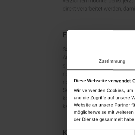
verzichten möchte, denkt jetzt 
direkt verarbeitet werden, dami
Einkochen: So einfach 
Sauerkirschen eignen sich am 
Arbeit erleichtert ein praktis
Zustimmung
sich viel Zeit und mühsames He
nebenbei einen Liter Wasser i
Diese Webseite verwendet 
noch heiße Zuckerlösung vorsic
Schluss einen Topf mit Wasser 
Wir verwenden Cookies, um I
kochen und dann langsam ausk
und die Zugriffe auf unsere 
Website an unsere Partner fü
kann sie wunderbar kalt oder 
möglicherweise mit weiteren
der Dienste gesammelt haben
Kirschkompott: einfa
Einwilligungsauswahl