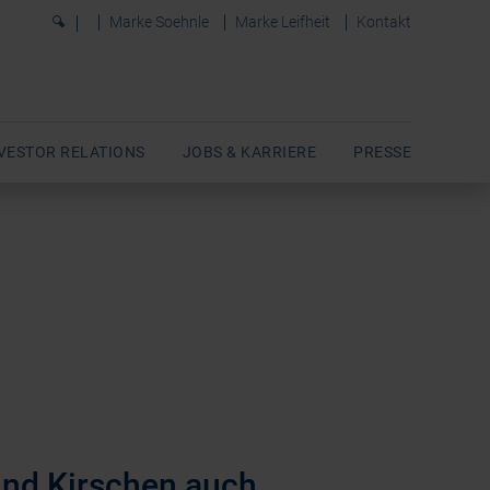
0
Marke Soehnle
Marke Leifheit
Kontakt
VESTOR RELATIONS
JOBS & KARRIERE
PRESSE
 und Kirschen auch