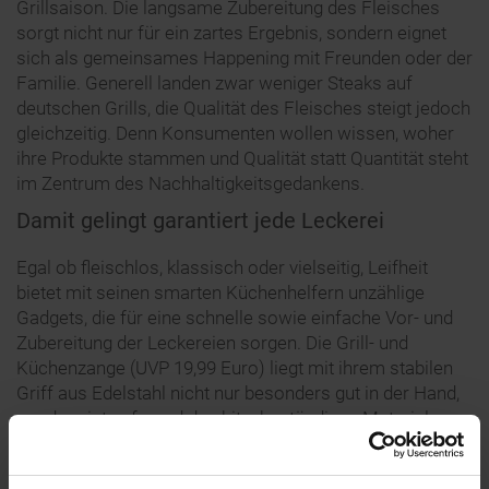
Grillsaison. Die langsame Zubereitung des Fleisches
sorgt nicht nur für ein zartes Ergebnis, sondern eignet
sich als gemeinsames Happening mit Freunden oder der
Familie. Generell landen zwar weniger Steaks auf
deutschen Grills, die Qualität des Fleisches steigt jedoch
gleichzeitig. Denn Konsumenten wollen wissen, woher
ihre Produkte stammen und Qualität statt Quantität steht
im Zentrum des Nachhaltigkeitsgedankens.
Damit gelingt garantiert jede Leckerei
Egal ob fleischlos, klassisch oder vielseitig, Leifheit
bietet mit seinen smarten Küchenhelfern unzählige
Gadgets, die für eine schnelle sowie einfache Vor- und
Zubereitung der Leckereien sorgen. Die Grill- und
Küchenzange (UVP 19,99 Euro) liegt mit ihrem stabilen
Griff aus Edelstahl nicht nur besonders gut in der Hand,
sondern ist aufgrund des hitzebeständigen Materials
sehr robust. Für die perfekte Grillbegleitung sorgt die
Leifheit Salatschleuder (UVP 24,99 Euro/35,99 Euro) in