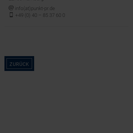
j
info(at)punkt-pr.de
f
+49 (0) 40 – 85 37 60 0
ZURÜCK