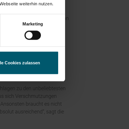
Webseite weiterhin nutzen.
dessen kraftvolle Saugfunktion
esse
Marketing
 schimmelfrei. Nach der
er entleeren. „Dank des IPX7-
gelagert werden“, sagt
lle Cookies zulassen
chlagen zu den unbeliebtesten
dass sich Verschmutzungen
 Ansonsten braucht es nicht
bsolut ausreichend“, sagt die