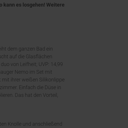
So kann es losgehen! Weitere
leiht dem ganzen Bad ein
scht auf die Glasflächen
duo von Leifheit; UVP: 14,99
adsauger Nemo im Set mit
mit ihrer weißen Silikonlippe
zimmer. Einfach die Düse in
ren. Das hat den Vorteil,
erten Knolle und anschließend