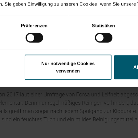
. Sie geben Einwilligung zu unseren Cookies, wenn Sie unsere 
Suchvorschläge
ung kommt der Badsauger wieder zum Einsatz. Denn durch 
anzkennzahlen
Jahresfinanzbericht
Corporate Governance
Pr
Präferenzen
Statistiken
Fugen gesaugt – nichts läuft nach und die Fugen bleiben
über eine Öffnung am Griff schnell und unkompliziert wied
 sogar bedenkenlos an der Wandhalterung in der Dusche 
Nur notwendige Cookies
A
verwenden
hon 2017 laut einer Umfrage von Forsa und Leifheit abges
elementar: Denn nur regelmäßiges Reinigen verhindert, 
alls greift man sogar nach jedem Spülgang zur Klobürste.
e sind ein feuchtes Tuch und ein mildes Reinigungsmittel a