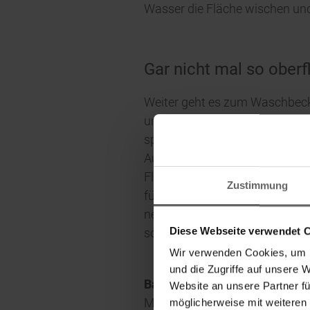
Wasser die Fläche wischen un
Gar nicht mal so oberf
Weiter geht es zum Waschbeck
unentbehrliches Hilfsmittel zu
speziell für die Reinigung von
Aussparung für Armaturen geli
Fliesen-Fugen können sich mi
Zustimmung
führen. Daher sollte schon bei
neben der Mikrofaser, die den 
Diese Webseite verwendet 
so die Reinigungsexpertin.
Wir verwenden Cookies, um I
und die Zugriffe auf unsere 
Bad-Tipp #2:
Für die intensiv
Website an unsere Partner fü
Masse anrühren. Anschließend 
möglicherweise mit weiteren