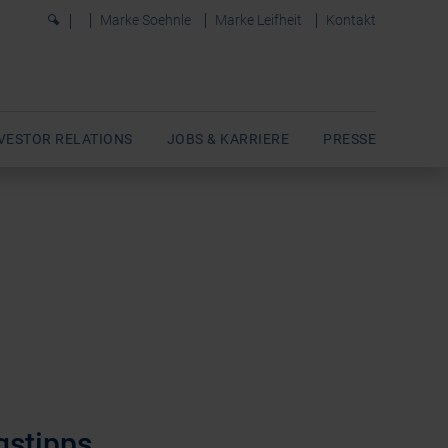
0
Marke Soehnle
Marke Leifheit
Kontakt
VESTOR RELATIONS
JOBS & KARRIERE
PRESSE
gstipps