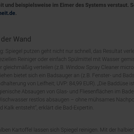
eit und beispielsweise im Eimer des Systems verstaut. 
heit.de
.
n der Wand
: Spiegel putzen geht nicht nur schnell, das Resultat ver
ziellen Reiniger oder einfach Spülmittel mit Wasser gemi
 gleichmäßig verteilen (z.B. Window Spray Cleaner micro 
bziehen bietet sich ein Badsauger an (z.B. Fenster- und B
alterung von Leifheit; UVP: 84,99 EUR). „Die Baddüse ist 
gienische Absaugen von Glas- und Fliesenflächen im Bade
Wischwasser restlos absaugen – ohne mühsames Nachpolie
Kalk entsteht“, erklärt die Bad-Expertin.
alben Kartoffel lassen sich Spiegel reinigen. Mit der halbi