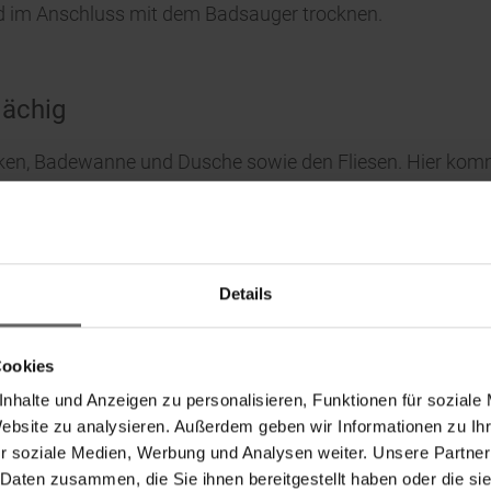
d im Anschluss mit dem Badsauger trocknen.
lächig
en, Badewanne und Dusche sowie den Fliesen. Hier komm
m Einsatz – der Bath Cleaner micro duo Telescope 125 (UV
 Fliesen und Wänden in Bad und Dusche. Durch die integrie
ngt die Reinigung der Fliesen ohne großen Kraftaufwand 
t der Zeit Ablagerungen sammeln, die zu Verfärbungen un
Details
 der Auswahl der Produkte auf Komfort geachtet werden: „
Schmutz aufnimmt, auch lange Borsten für eine tiefe und 
Cookies
nhalte und Anzeigen zu personalisieren, Funktionen für soziale
Website zu analysieren. Außerdem geben wir Informationen zu I
e Fugenreinigung Backpulver mit etwas Wasser verdünnen u
r soziale Medien, Werbung und Analysen weiter. Unsere Partner
in den Fugen verreiben, 45 Minuten einwirken lassen und
 Daten zusammen, die Sie ihnen bereitgestellt haben oder die s