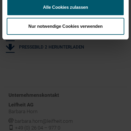
Küche“ stehen für Funktionalität und Zeitersparnis.
Alle Cookies zulassen
PRESSETEXT HERUNTERLADEN
Nur notwendige Cookies verwenden
PRESSEBILD 1 HERUNTERLADEN
PRESSEBILD 2 HERUNTERLADEN
Unternehmenskontakt
Leifheit AG
Barbara Horn
j
barbara.horn@leifheit.com
f
+49 (0) 26 04 – 977 0