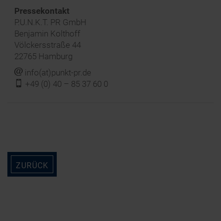
‍Pressekontakt
P.U.N.K.T. PR GmbH
Benjamin Kolthoff
Völckersstraße 44
22765 Hamburg
j
info(at)punkt-pr.de
f
+49 (0) 40 – 85 37 60 0
ZURÜCK