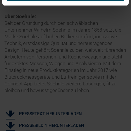
Über Soehnle:
Seit der Gründung durch den schwäbischen
Unternehmer Wilhelm Soehnle im Jahre 1868 setzt die
Marke Soehnle auf hohen Bedienkomfort, innovative
Technik, erstklassige Qualität und herausragendes
Design. Heute gehört Soehnle zu den weltweit führenden
Anbietern von Personen- und Küchenwaagen und steht
für exaktes Messen, Wiegen und Analysieren. Mit dem
Einstieg in neue Produktkategorien im Jahr 2017 wie
Blutdruckmessgeräte und Luftreiniger sowie mit der
Connect-App bietet Soehnle weitere Lösungen, fit zu
bleiben und bewusst gesünder zu leben.
PRESSETEXT HERUNTERLADEN
PRESSEBILD 1 HERUNTERLADEN