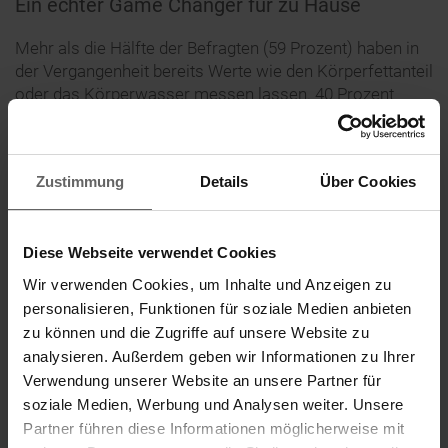
Ein echter Game Changer für zu Hause
Mehr als die Hälfte der Befragten (59 Prozent) haben in
der Vergangenheit bereits Werte wie den Körperfettanteil
oder das Körperwasser messen lassen. 40 Prozent
dagegen haben sich noch nie damit auseinandergesetzt.
Hauptsächlich, weil sie keine Gelegenheit dazu hatten
(59 Prozent) und auch, weil knapp 40 Prozent der
Zustimmung
Details
Über Cookies
Befragten gar nicht wussten, dass es die Möglichkeit
dazu gibt. Körperanalysewaagen für zu Hause sind
deshalb eine gute Investition für alle, die nicht nur
Diese Webseite verwendet Cookies
effizient Gewicht verlieren, sondern nachhaltig etwas für
die eigene Gesundheit und die körperliche Fitness tun
Wir verwenden Cookies, um Inhalte und Anzeigen zu
wollen.
personalisieren, Funktionen für soziale Medien anbieten
zu können und die Zugriffe auf unsere Website zu
Die Connect-Körperanalysewaage Shape Sense Connect
200 von Soehnle ermöglicht eine exakte Messung der
analysieren. Außerdem geben wir Informationen zu Ihrer
Körperwerte bequem von zu Hause aus. Aufgrund der
Verwendung unserer Website an unsere Partner für
Bluetooth Funktion behält man die Werte der BIA-
soziale Medien, Werbung und Analysen weiter. Unsere
Premiummessung auf dem Smartphone immer im Auge,
Partner führen diese Informationen möglicherweise mit