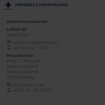
PRESSEBILD 2 HERUNTERLADEN
Unternehmenskontakt
Leifheit AG
Barbara Horn
j
barbara.horn@leifheit.com
f
+49 (0) 26 04 – 977 0
‍Pressekontakt
P.U.N.K.T. PR GmbH
Benjamin Kolthoff
Völckersstraße 44
22765 Hamburg
j
info(at)punkt-pr.de
f
+49 (0) 40 – 85 37 60 0