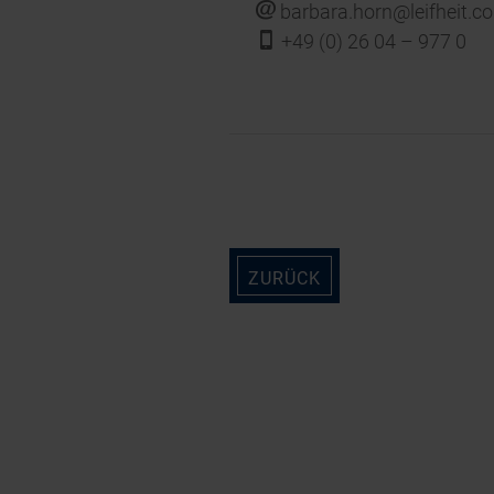
j
barbara.horn@leifheit.c
f
+49 (0) 26 04 – 977 0
ZURÜCK