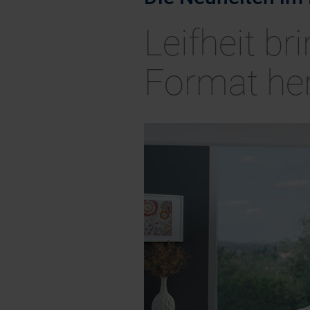
Leifheit b
Format he