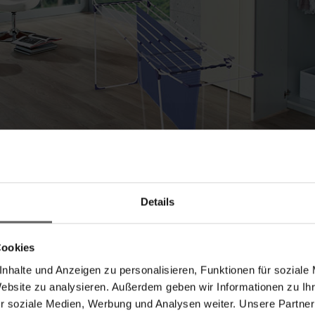
Details
Cookies
 Großfamilie fallen pro Woche durchschnittlich über 40 
nhalte und Anzeigen zu personalisieren, Funktionen für soziale
andtüchern soll dabei schonend, effektiv und zeitsparend
Website zu analysieren. Außerdem geben wir Informationen zu I
 Extendable 230 Solid (UVP: 59,99 EUR) ist mit einer Länge
r soziale Medien, Werbung und Analysen weiter. Unsere Partner
rs aktuell der längste Leifheit Trockner auf dem Markt u