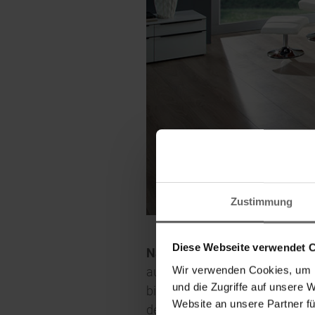
Zustimmung
Diese Webseite verwendet 
Nassau, 14.11.2018.
Bei einer
Wir verwenden Cookies, um I
aus Kleidung, Bettwäsche und H
und die Zugriffe auf unsere 
bietet die Lösung: Der Classic
Website an unsere Partner fü
des ausziehbaren Trockengitte