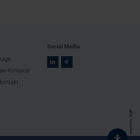
Social Media
rage
r
z
ale Kontakte
nkontakt
TOP