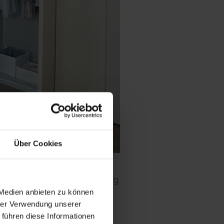
Über Cookies
Kilogramm Wäsche an – der Berg
 Medien anbieten zu können
 getrocknet werden. Leifheit
hrer Verwendung unserer
 von bis zu 2,60 Metern dank
 führen diese Informationen
nd macht das Trocknen von