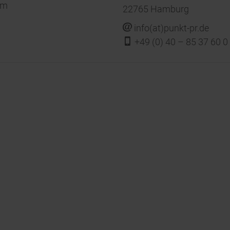
om
22765 Hamburg
j
info(at)punkt-pr.de
f
+49 (0) 40 – 85 37 60 0