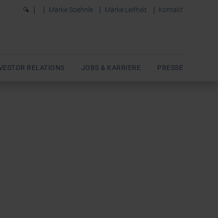
0
Marke Soehnle
Marke Leifheit
Kontakt
VESTOR RELATIONS
JOBS & KARRIERE
PRESSE