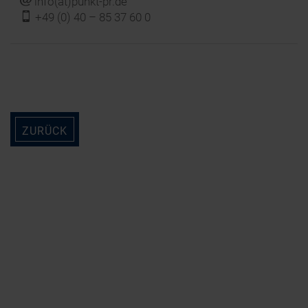
j
info(at)punkt-pr.de
f
+49 (0) 40 – 85 37 60 0
ZURÜCK