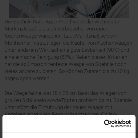
Die Soehnle Page Aqua Proof weist die wichtigsten
Merkmale auf, die sich Verbraucher von einer
Küchenwaage wünschen. Laut Marktanalyse vom
Monheimer Institut legen die Käufer von Küchenwaagen
unter anderem Wert auf eine gute Lesbarkeit (90%) und
eine einfache Reinigung (87%). Neben diesen Kriterien
hat die spülmaschinenfeste Waage von Soehnle noch
vieles andere zu bieten: So können Zutaten bis zu 10 kg
abgewogen werden.
Die Wiegefläche von 18 x 25 cm lässt das Wiegen von
großen Schüsseln sowieTöpfen problemlos zu. Soehnle
unterstützt die Einführung der neuen Waage mit
Anzeigen, speziellen Regalpräsentationen, Online-
Kommunikation und PR-Maßnahmen.