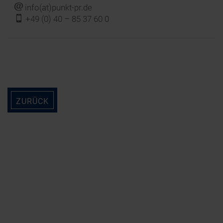
j
info(at)punkt-pr.de
f
+49 (0) 40 – 85 37 60 0
ZURÜCK