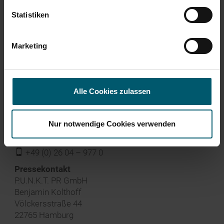
59,99 €), erhältlich ab April 2018
Corporate Governance
Presse
Statistiken
PRESSETEXT HERUNTERLADEN
PRESSEBILD 1 HERUNTERLADEN
Marketing
PRESSEBILD 2 HERUNTERLADEN
Alle Cookies zulassen
Unternehmenskontakt
Leifheit AG
Nur notwendige Cookies verwenden
Barbara Horn
j
barbara.horn@leifheit.com
f
+49 (0) 26 04 – 977 0
‍Pressekontakt
P.U.N.K.T. PR GmbH
Benjamin Kolthoff
Völckersstraße 44
22765 Hamburg