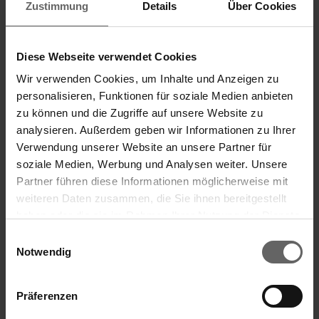
Technische Daten der Küchenwaage Page
Zustimmung
Details
Über Cookies
Aqua Proof
Diese Webseite verwendet Cookies
Einfache, gründliche und zeitsparende Reinigung der
Waage in der Spülmaschine (TÜV Rheinland
Wir verwenden Cookies, um Inhalte und Anzeigen zu
personalisieren, Funktionen für soziale Medien anbieten
zertifiziert) oder unter fließendem Wasser
zu können und die Zugriffe auf unsere Website zu
10 kg Tragkraft
analysieren. Außerdem geben wir Informationen zu Ihrer
Verwendung unserer Website an unsere Partner für
Dank großer Wiegefläche (18 x 25 cm) auch für
soziale Medien, Werbung und Analysen weiter. Unsere
große Töpfe und Schüsseln geeignet
Partner führen diese Informationen möglicherweise mit
Komfortable Bedienung durch patentierte Sensor-
weiteren Daten zusammen, die Sie ihnen bereitgestellt
Touch-Funktion
haben oder die sie im Rahmen Ihrer Nutzung der Dienste
Suchvorschläge
gesammelt haben. Sie geben Einwilligung zu unseren
Einwilligungsauswahl
Hochwertiges, extra klares Sicherheitsglas
Cookies, wenn Sie unsere Webseite weiterhin nutzen.
Notwendig
Finanzkennzahlen
2 Jahre Garantie
Jahresfinanzbericht
Präferenzen
Küchenwaage Page Aqua Proof (Art.-Nr.: 66225, UVP: