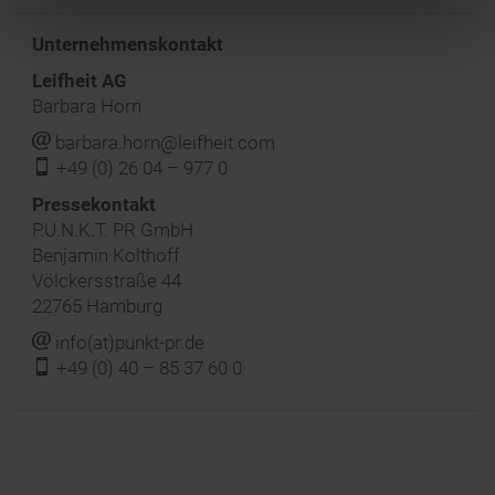
Unternehmenskontakt
Leifheit AG
Barbara Horn
j
barbara.horn@leifheit.com
f
+49 (0) 26 04 – 977 0
‍Pressekontakt
P.U.N.K.T. PR GmbH
Benjamin Kolthoff
Völckersstraße 44
22765 Hamburg
j
info(at)punkt-pr.de
f
+49 (0) 40 – 85 37 60 0