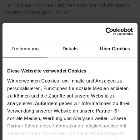
hartnäckigen Schmutz und seine feinsten Mikrofasern
nehmen diesen gründlich auf.
Zusatzausstattung durch gebrauchsfertige
Reinigungsmittel
Zustimmung
Details
Über Cookies
Leifheit hat gebrauchsfertige Reinigungsmittel für den
Easy Spray XL in drei verschiedenen Varianten
entwickelt. Erhältlich sind diese für Fliesen und
Diese Webseite verwendet Cookies
Steinböden, geöltes und gewachstes Parkett sowie
Laminat, Vinyl und versiegeltes Parkett. Die spezielle
Wir verwenden Cookies, um Inhalte und Anzeigen zu
Zusammensetzung der Reinigungsmittel in Verbindung
personalisieren, Funktionen für soziale Medien anbieten
mit dem Sprühwischer ermöglicht das „schlierenfreie“
zu können und die Zugriffe auf unsere Website zu
Reinigen mit optimaler Reinigungsmitteldosierung.
analysieren. Außerdem geben wir Informationen zu Ihrer
Besonders effektiv zeigen sich die Reinigungsmittel bei
Verwendung unserer Website an unsere Partner für
mehrmaliger Anwendung: Sie erhöhen den Glanz, wirken
soziale Medien, Werbung und Analysen weiter. Unsere
bei Fliesen und Steinböden schmutzabweisend und
Partner führen diese Informationen möglicherweise mit
schützen Holzböden vor Gebrauchsspuren. Die
weiteren Daten zusammen, die Sie ihnen bereitgestellt
Kartuschen lassen sich bequem anstelledes Tanks in