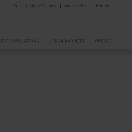
0
Marke Soehnle
Marke Leifheit
Kontakt
VESTOR RELATIONS
JOBS & KARRIERE
PRESSE