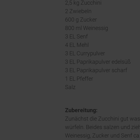
2,5 kg Zucchini
2 Zwiebeln
600 g Zucker
800 ml Weinessig
3 EL Senf
4 EL Mehl
3 EL Currypulver
3 EL Paprikapulver edelsüß
3 EL Paprikapulver scharf
1 EL Pfeffer
Salz
Zubereitung:
Zunächst die Zucchini gut wasc
würfeln. Beides salzen und zi
Weinessig, Zucker und Senf ca