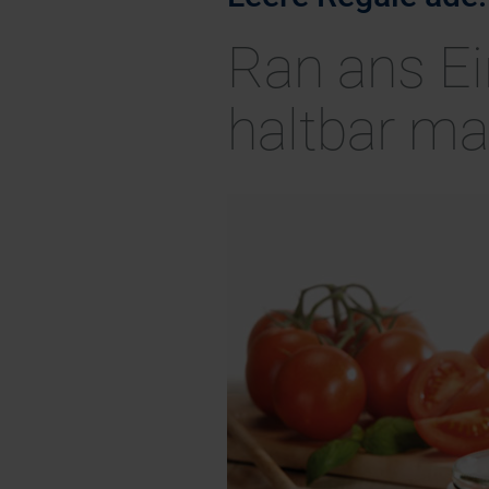
Ran ans Ei
haltbar m