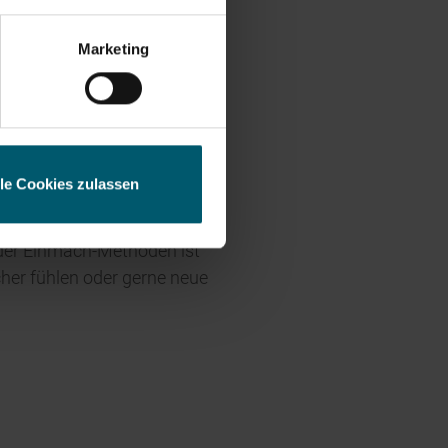
mit der Fingerspitze des
den, ob schadhafte Stellen
esse
Marketing
kt mit dem heißen Wasser
lle Cookies zulassen
und Einmachen bietet beinahe
oder Einmach-Methoden ist
cher fühlen oder gerne neue