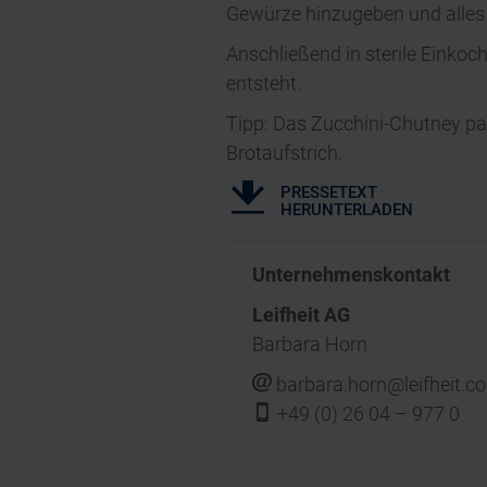
Gewürze hinzugeben und alles
Anschließend in sterile Einkoch
entsteht.
Tipp: Das Zucchini-Chutney pas
Brotaufstrich.
PRESSETEXT
HERUNTERLADEN
Unternehmenskontakt
Leifheit AG
Barbara Horn
j
barbara.horn@leifheit.c
f
+49 (0) 26 04 – 977 0