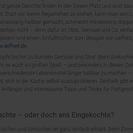
nd ganze Gerichte finden in den Dosen Platz und sind dazu
et: Statt vor leeren Regalreihen zu stehen, kann man sein 
monatelang haltbar gemacht, schmeckt mindestens doppelt
rderben nicht – denn dafür ist Obst, Gemüse und Co. einfa
äsern und einem Einfülltrichter, zum Beispiel von Leifheit,
.leifheit.de
.
töpfe bis hin zu buntem Gemüse und Obst: Beim Einkochen
t es auch so großen Spaß – und besonders in diesen Zeite
 verschiedenste Lebensmittel länger haltbar zu machen – f
 sich in der Küche selbst auszuprobieren. Deshalb gibt es 
 Anfänger und interessante Tipps und Tricks für Fortgesch
achte – oder doch ans Eingekochte?
machen und Einkochen ist ganz einfach erklärt: Beim Ein