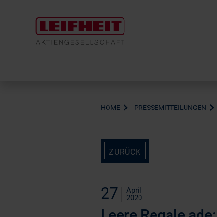
HOME
PRESSEMITTEILUNGEN
ZURÜCK
27
April
2020
Leere Regale ade: