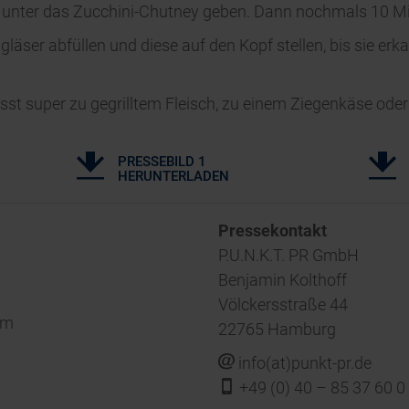
 unter das Zucchini-Chutney geben. Dann nochmals 10 M
gläser abfüllen und diese auf den Kopf stellen, bis sie erk
st super zu gegrilltem Fleisch, zu einem Ziegenkäse oder
PRESSEBILD 1
HERUNTERLADEN
‍Pressekontakt
P.U.N.K.T. PR GmbH
Benjamin Kolthoff
Völckersstraße 44
om
22765 Hamburg
j
info(at)punkt-pr.de
f
+49 (0) 40 – 85 37 60 0