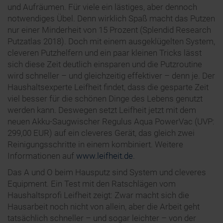
und Aufräumen. Für viele ein lästiges, aber dennoch
notwendiges Übel. Denn wirklich Spaß macht das Putzen
nur einer Minderheit von 15 Prozent (Splendid Research
Putzatlas 2018). Doch mit einem ausgeklügelten System,
cleveren Putzhelfern und ein paar kleinen Tricks lässt
sich diese Zeit deutlich einsparen und die Putzroutine
wird schneller – und gleichzeitig effektiver – denn je. Der
Haushaltsexperte Leifheit findet, dass die gesparte Zeit
viel besser für die schönen Dinge des Lebens genutzt
werden kann. Deswegen setzt Leifheit jetzt mit dem
neuen Akku-Saugwischer Regulus Aqua PowerVac (UVP:
299,00 EUR) auf ein cleveres Gerät, das gleich zwei
Reinigungsschritte in einem kombiniert. Weitere
Informationen auf
www.leifheit.de
.
Das A und O beim Hausputz sind System und cleveres
Equipment. Ein Test mit den Ratschlägen vom
Haushaltsprofi Leifheit zeigt: Zwar macht sich die
Hausarbeit noch nicht von allein, aber die Arbeit geht
tatsächlich schneller – und sogar leichter – von der