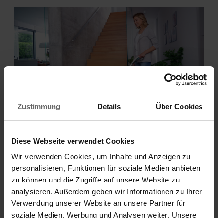
Zustimmung
Details
Über Cookies
2. Equipment: die richtigen Haushaltshelfer
Diese Webseite verwendet Cookies
Sind alle Oberflächen von Staub und Schmutz befreit, ist
Wir verwenden Cookies, um Inhalte und Anzeigen zu
der Boden an der Reihe. Ein gründlicher Hausputz
personalisieren, Funktionen für soziale Medien anbieten
erfordert hier zwei Maßnahmen: Zuerst muss der Boden
zu können und die Zugriffe auf unsere Website zu
mit dem Staubsauger von grobem Schmutz befreit
analysieren. Außerdem geben wir Informationen zu Ihrer
werden, um danach feucht durchwischen zu können.
Verwendung unserer Website an unsere Partner für
soziale Medien, Werbung und Analysen weiter. Unsere